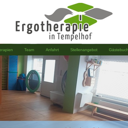
erapien
Team
Anfahrt
Stellenangebot
Gästebuc