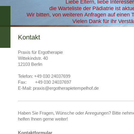
Liebe Eltern, liebe Interessen
die Warteliste der Pädiatrie ist akt
Wir bitten, von weiteren Anfragen auf einen
Vielen Dank für ihr Verstä
Kontakt
Praxis für Ergotherapie
Wittekindstr.
40
12103
Berlin
Telefon:
+49 030 24037699
Fax:
+49 030 24037697
E-Mail:
praxis@ergotherapietempelhof.de
Haben Sie Fragen, Wünsche oder Anregungen? Bitte nehmen
helfen Ihnen gerne weiter!
Kontaktformular