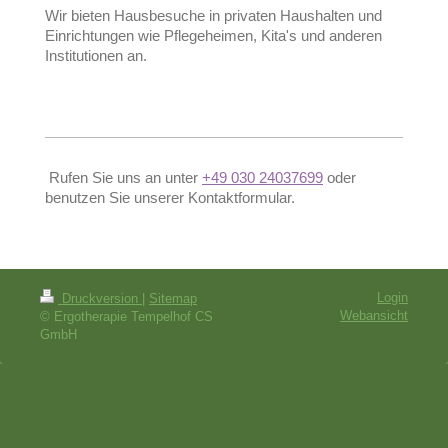
Wir bieten Hausbesuche in privaten Haushalten und
Einrichtungen wie Pflegeheimen, Kita's und anderen
Institutionen an.
Rufen Sie uns an unter
+49 030 24037699
oder
benutzen Sie unserer Kontaktformular.
Login
Druckversion
|
Sitemap
Webansicht
© Ergotherapie Tempelhof CS
GmbH